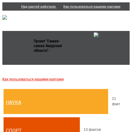
Над картой работали
Как пользоваться нашими картами
Проект "Самая-
самая Амурская
область" -
Как пользоваться нашими картами
21
НАУКА
факт
13 фактов
СПОРТ